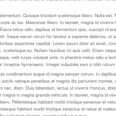
elementum. Quisque tincidunt scelerisque libero. Nulla est. 
urpis ac leo. Maecenas libero. In laoreet, magna id viverra 
 Fusce tellus odio, dapibus id fermentum quis, suscipit id er
lit. Itaque earum rerum hic tenetur a sapiente delectus, ut a
oribus asperiores repellat. Lorem ipsum dolor sit amet, conse
ies, scelerisque eu. Nullam faucibus mi quis velit. Etiam neq
ue, velit turpis volutpat ante, in pharetra metus odio a lect
 per inceptos hymenaeos. Integer vulputate sem a nibh rutrum
Duis condimentum augue id magna semper rutrum. In dapibus 
ciis natoque penatibus et magnis dis parturient montes, na
m nec, diam. Duis bibendum, lectus ut viverra rhoncus, dolor 
t magna in magna gravida vehicula. In laoreet, magna id viv
 libero. Pellentesque habitant morbi tristique senectus et ne
lentesque habitant morbi tristique senectus et netus et mal
is parturient montes, nascetur ridiculus mus.