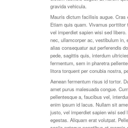
gravida vehicula.
Mauris dictum facilisis augue. Cras 
Etiam quis quam. Vivamus porttitor t
vel imperdiet sapien wisi sed libero.
nec, ullamcorper ac, vestibulum in, e
alias consequatur aut perferendis dol
pede, sagittis quis, interdum ultric
fermentum, sem in pharetra pellentesq
litora torquent per conubia nostra,
Aenean fermentum risus id tortor. 
amet purus malesuada congue. Cum so
pellentesque a, faucibus vel, interdu
enim ipsum id lacus. Nullam sit ame
justo, vel imperdiet sapien wisi sed
egestas. Aliquam erat volutpat. Pel
sociis natoque penatibus et magnis d