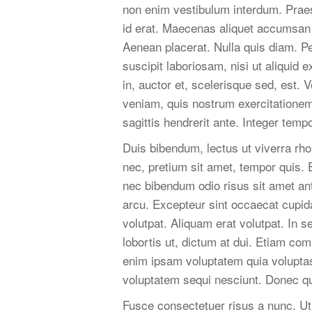
non enim vestibulum interdum. Praese
id erat. Maecenas aliquet accumsan l
Aenean placerat. Nulla quis diam. P
suscipit laboriosam, nisi ut aliqu
in, auctor et, scelerisque sed, est.
veniam, quis nostrum exercitationem
sagittis hendrerit ante. Integer temp
Duis bibendum, lectus ut viverra rho
nec, pretium sit amet, tempor quis. Et
nec bibendum odio risus sit amet an
arcu. Excepteur sint occaecat cupidat
volutpat. Aliquam erat volutpat. In 
lobortis ut, dictum at dui. Etiam c
enim ipsam voluptatem quia voluptas 
voluptatem sequi nesciunt. Donec q
Fusce consectetuer risus a nunc. Ut