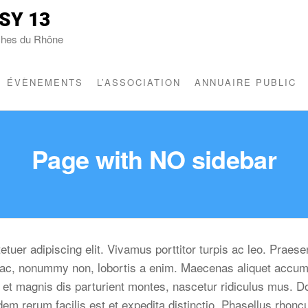
SY 13
ches du Rhône
ÉVÈNEMENTS
L’ASSOCIATION
ANNUAIRE PUBLIC
Page with NO sidebar
tuer adipiscing elit. Vivamus porttitor turpis ac leo. Praes
e ac, nonummy non, lobortis a enim. Maecenas aliquet accum
et magnis dis parturient montes, nascetur ridiculus mus. Do
dem rerum facilis est et expedita distinctio. Phasellus rho