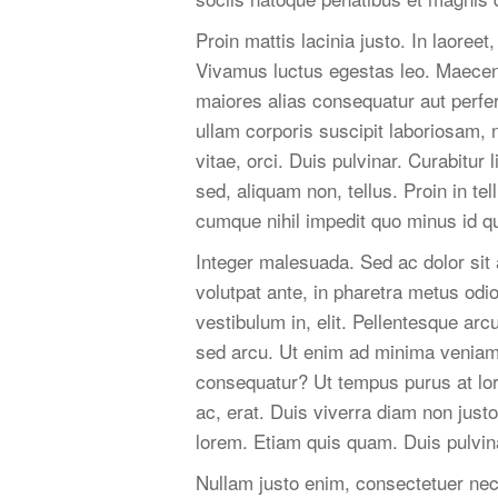
Proin mattis lacinia justo. In laoree
Vivamus luctus egestas leo. Maecena
maiores alias consequatur aut perfe
ullam corporis suscipit laboriosam, 
vitae, orci. Duis pulvinar. Curabitur l
sed, aliquam non, tellus. Proin in te
cumque nihil impedit quo minus id 
Integer malesuada. Sed ac dolor sit
volutpat ante, in pharetra metus odi
vestibulum in, elit. Pellentesque a
sed arcu. Ut enim ad minima veniam,
consequatur? Ut tempus purus at lo
ac, erat. Duis viverra diam non jus
lorem. Etiam quis quam. Duis pulvin
Nullam justo enim, consectetuer nec,