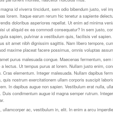
t, magna id viverra tincidunt, sem odio bibendum justo, vel im
s lorem. Itaque earum rerum hic tenetur a sapiente delectus
rendis doloribus asperiores repellat. Ut enim ad minima ven
nisi ut aliquid ex ea commodi consequatur? In sem justo, co
igula sapien, pulvinar a vestibulum quis, facilisis vel sapien. 
llus sit amet nibh dignissim sagittis. Nam libero tempore, cum
quod maxime placeat facere possimus, omnis voluptas assum
 amet purus malesuada congue. Maecenas fermentum, sem in 
o a lectus. Ut tempus purus at lorem. Nullam justo enim, co
rcu. Cras elementum. Integer malesuada. Nullam dapibus fer
 quis nostrum exercitationem ullam corporis suscipit labori
rem. In dapibus augue non sapien. Vestibulum erat nulla, u
to. Duis condimentum augue id magna semper rutrum. Integer
ar.
 ullamcorper ac, vestibulum in, elit. In enim a arcu imperdi