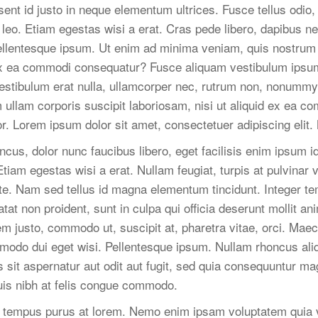
nt id justo in neque elementum ultrices. Fusce tellus odio,
eo. Etiam egestas wisi a erat. Cras pede libero, dapibus ne
ellentesque ipsum. Ut enim ad minima veniam, quis nostrum 
id ex ea commodi consequatur? Fusce aliquam vestibulum ip
 Vestibulum erat nulla, ullamcorper nec, rutrum non, nonumm
 ullam corporis suscipit laboriosam, nisi ut aliquid ex ea 
or. Lorem ipsum dolor sit amet, consectetuer adipiscing elit. 
ncus, dolor nunc faucibus libero, eget facilisis enim ipsum i
iam egestas wisi a erat. Nullam feugiat, turpis at pulvinar vul
te. Nam sed tellus id magna elementum tincidunt. Integer t
at non proident, sunt in culpa qui officia deserunt mollit an
sem justo, commodo ut, suscipit at, pharetra vitae, orci. Mae
ommodo dui eget wisi. Pellentesque ipsum. Nullam rhoncus al
sit aspernatur aut odit aut fugit, sed quia consequuntur mag
uis nibh at felis congue commodo.
 tempus purus at lorem. Nemo enim ipsam voluptatem quia vo