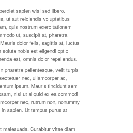
perdiet sapien wisi sed libero.
, ut aut reiciendis voluptatibus
iam, quis nostrum exercitationem
mmodo ut, suscipit at, pharetra
Mauris dolor felis, sagittis at, luctus
 soluta nobis est eligendi optio
enda est, omnis dolor repellendus.
pharetra pellentesque, velit turpis
nsectetuer nec, ullamcorper ac,
mentum ipsum. Mauris tincidunt sem
osam, nisi ut aliquid ex ea commodi
llamcorper nec, rutrum non, nonummy
 in sapien. Ut tempus purus at
et malesuada. Curabitur vitae diam