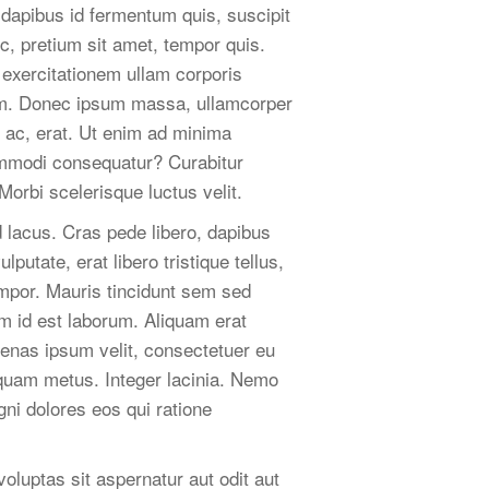
 dapibus id fermentum quis, suscipit
c, pretium sit amet, tempor quis.
exercitationem ullam corporis
sum. Donec ipsum massa, ullamcorper
y ac, erat. Ut enim ad minima
commodi consequatur? Curabitur
Morbi scelerisque luctus velit.
d lacus. Cras pede libero, dapibus
putate, erat libero tristique tellus,
empor. Mauris tincidunt sem sed
im id est laborum. Aliquam erat
cenas ipsum velit, consectetuer eu
iquam metus. Integer lacinia. Nemo
ni dolores eos qui ratione
luptas sit aspernatur aut odit aut